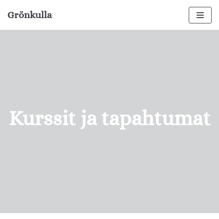
Grönkulla
Siirry
suoraan
sisältöön
Kurssit ja tapahtumat