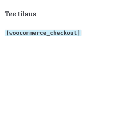
Grönkulla
Tee tilaus
Siirry
suoraan
[woocommerce_checkout]
sisältöön