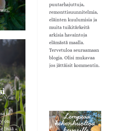
puutarhajuttuja,
asti,
remonttisuunnitelmia,
eläinten kuulumisia ja
muita tuikitärkeitä
arkisia havaintoja
elämästä maalla.
Tervetuloa seuraamaan
blogia. Olisi mukavaa
jos jättäisit kommentin.
si
sa ja
sy on
e lisää »