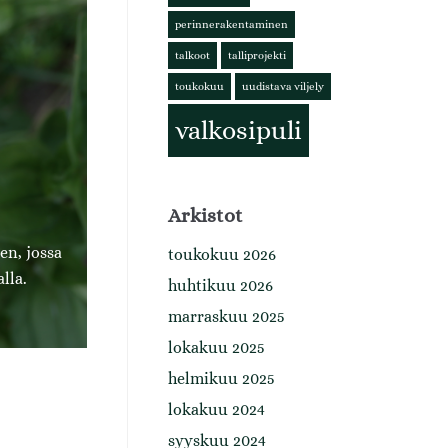
perinnerakentaminen
talkoot
talliprojekti
toukokuu
uudistava viljely
valkosipuli
Arkistot
en, jossa
toukokuu 2026
lla.
huhtikuu 2026
marraskuu 2025
lokakuu 2025
helmikuu 2025
lokakuu 2024
syyskuu 2024