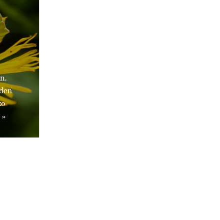
n.
iden
ko
 »