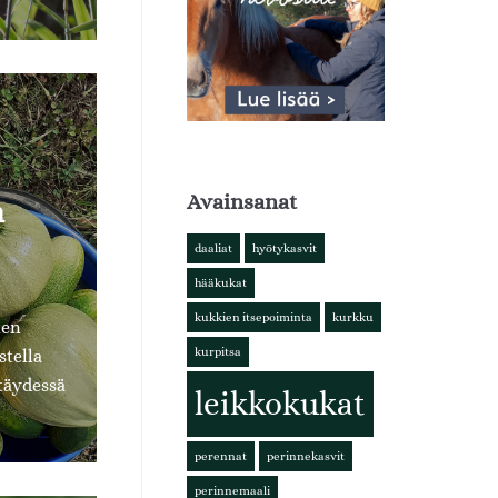
Avainsanat
n
daaliat
hyötykasvit
hääkukat
kukkien itsepoiminta
kurkku
ien
kurpitsa
tella
täydessä
leikkokukat
perennat
perinnekasvit
perinnemaali