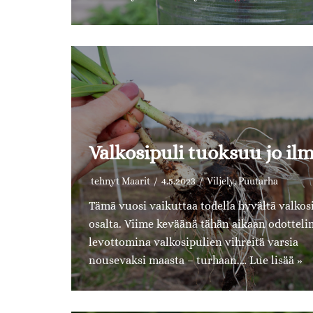
Valkosipuli tuoksuu jo il
tehnyt
Maarit
4.5.2023
Viljely
,
Puutarha
Tämä vuosi vaikuttaa todella hyvältä valkos
osalta. Viime keväänä tähän aikaan odottel
levottomina valkosipulien vihreitä varsia
nousevaksi maasta – turhaan.…
Lue lisää »