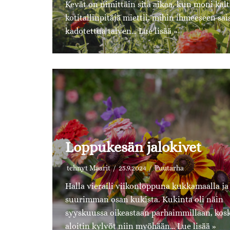
Kevät on nimittäin sitä aikaa, kun moni kalt
kotitallinpitäjä miettii, mihin ihmeeseen sai
kadotettua talven…
Lue lisää »
Loppukesän jalokivet
tehnyt
Maarit
25.9.2024
Puutarha
Halla vieraili viikonloppuna kukkamaalla ja
suurimman osan kukista. Kukinta oli näin
syyskuussa oikeastaan parhaimmillaan, kos
aloitin kylvöt niin myöhään…
Lue lisää »