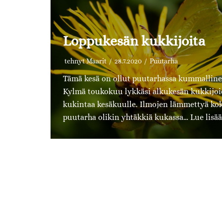
Loppukesän kukkijoita
tehnyt
Maarit
28.7.2020
Puutarha
Tämä kesä on ollut puutarhassa kummalline
Kylmä toukokuu lykkäsi alkukesän kukkijo
kukintaa kesäkuulle. Ilmojen lämmettyä ko
puutarha olikin yhtäkkiä kukassa…
Lue lisää