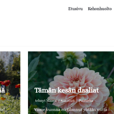
Etusivu
Kehonhuolto
ää
Tämän kesän daaliat
tehnyt
Maarit
8.11.2025
Puutarha
ja?
Viime vuonna en tilannut yhtään uutta