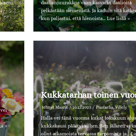
aiseni
daalianjuurakkoa vaan kasvatin daalioita
si
pelkästään siemenistä. Ja kaduin sitä katker
kun paljastui, että hienoista…
Lue lisää »
Kukkatarhan toinen vuo
tehnyt
Maarit
10.12.2023
Puutarha
,
Viljely
 vei
Halla vei tänä vuonna kukat lokakuun alus
ka
kukkakausi päättyi siihen. Sen jälkeen syk
ollut aikamoista tervassa tarpomista ja…
Lu