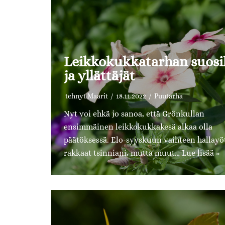
Leikkokukkatarhan suosi
ja yllättäjät
tehnyt
Maarit
18.11.2022
Puutarha
Nyt voi ehkä jo sanoa, että Grönkullan
ensimmäinen leikkokukkakesä alkaa olla
päätöksessä. Elo-syyskuun vaihteen hallayö
rakkaat tsinniani, mutta muut…
Lue lisää »