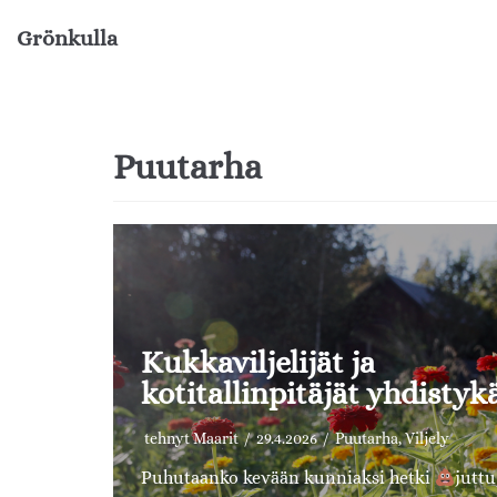
Grönkulla
Siirry
suoraan
sisältöön
Puutarha
Kukkaviljelijät ja
kotitallinpitäjät yhdistyk
tehnyt
Maarit
29.4.2026
Puutarha
,
Viljely
Puhutaanko kevään kunniaksi hetki
juttu