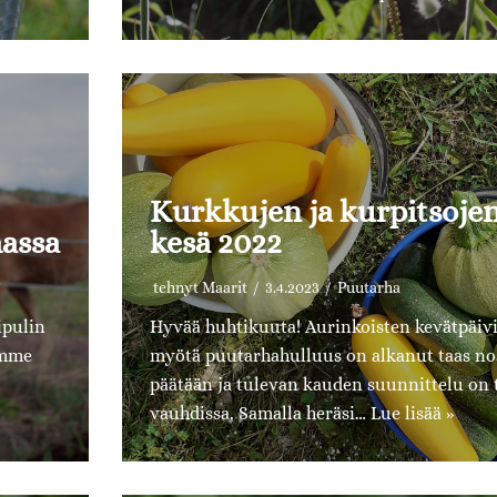
Kurkkujen ja kurpitsoje
massa
kesä 2022
tehnyt
Maarit
3.4.2023
Puutarha
ipulin
Hyvää huhtikuuta! Aurinkoisten kevätpäiv
imme
myötä puutarhahulluus on alkanut taas nos
päätään ja tulevan kauden suunnittelu on 
vauhdissa. Samalla heräsi…
Lue lisää »