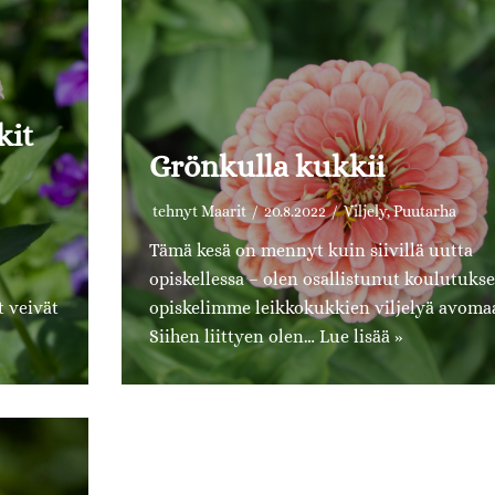
kit
Grönkulla kukkii
tehnyt
Maarit
20.8.2022
Viljely
,
Puutarha
Tämä kesä on mennyt kuin siivillä uutta
opiskellessa – olen osallistunut koulutukse
t veivät
opiskelimme leikkokukkien viljelyä avomaa
Siihen liittyen olen…
Lue lisää »